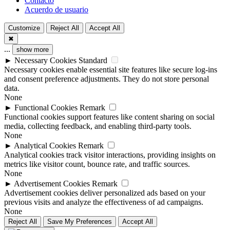
Contacto
Acuerdo de usuario
Customize
Reject All
Accept All
✖
...
show more
►
Necessary Cookies
Standard
Necessary cookies enable essential site features like secure log-ins
and consent preference adjustments. They do not store personal
data.
None
►
Functional Cookies
Remark
Functional cookies support features like content sharing on social
media, collecting feedback, and enabling third-party tools.
None
►
Analytical Cookies
Remark
Analytical cookies track visitor interactions, providing insights on
metrics like visitor count, bounce rate, and traffic sources.
None
►
Advertisement Cookies
Remark
Advertisement cookies deliver personalized ads based on your
previous visits and analyze the effectiveness of ad campaigns.
None
Reject All
Save My Preferences
Accept All